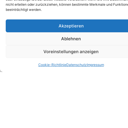
nicht erteilen oder zurückziehen, können bestimmte Merkmale und Funktion
beeinträchtigt werden.
Akzeptieren
Ablehnen
Voreinstellungen anzeigen
Cookie-Richtlinie
Datenschutz
Impressum
AW Bedachungen GmbH
Mittelstraße 9
44623 Herne, Deutschland